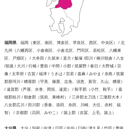
福岡県
…福岡（東区、南区、博多区、早良区、西区、中央区） / 北
九州（八幡西区、小倉南区、小倉北区、門司区、若松区、八幡東
区、戸畑区） / 大牟田 / 久留米 / 直方 / 飯塚 /田川 / 柳川朝倉 / 八女
/筑後 / 大川 / 行橋 / 豊前 / 中間 / 小郡 / 筑紫野 / 春日 / 大野城 / 宗
像 / 太宰府 / 古賀 / 福津 / うきは / 宮若 / 嘉麻 / みやま / 糸島 / 筑紫
郡那珂川 / 糟屋郡（宇美、篠栗、志免、須恵、新宮、久山、糟屋）
/ 遠賀郡（芦屋、水巻、岡垣、遠賀） / 鞍手郡（小竹、鞍手） / 嘉
穂郡桂川 / 朝倉郡（筑前、東峰村） / 三井郡太刀洗 / 三潴郡大木 /
八女郡広川 / 田川郡（香春、添田、糸田、川崎、大任、赤村、福
智） / 京都郡（苅田、みやこ） / 築上郡（吉冨、上毛、築上）
大分県
…大分 / 別府 / 中津 / 日田 / 佐伯 / 臼杵/ 津久見 / 竹田 / 豊後