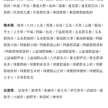
高田 / 杵築 / 宇佐 / 豊後大野 / 由布 / 国東 / 速見郡 / 速見郡日出 / 玖
珠郡 / 玖珠郡九重 / 玖珠郡玖珠 / 東国東郡 / 東国東郡姫島村
熊本県
…熊本 / 八代 / 人吉 / 荒尾 / 水俣 / 玉名 / 天草 / 山鹿 / 菊池 /
宇土 / 上天草 / 宇城 / 阿蘇 / 合志 / 下益郡美里 / 玉名郡玉東 / 玉名
郡和水 / 玉名郡南関 / 玉名郡長洲 / 菊池郡大津 / 菊池郡菊陽 / 阿蘇
郡南小国 / 阿蘇郡小国 / 阿蘇郡産山村 / 阿蘇郡高森 / 阿蘇郡西原村
/ 阿蘇郡南西原村 / 上益城郡御船 / 上益城郡嘉島 / 上益城郡益城 /
上益城郡甲佐 / 上益城郡山津 / 八代郡氷川 / 葦北郡芦北 / 葦北郡津
奈木 / 球磨郡錦 / 球磨郡多良木 / 球磨郡湯前 / 球磨郡水上村 / 球磨
郡相良村 / 球磨郡五木村 / 球磨郡山江村 / 球磨郡球磨村 / 球磨郡あ
さぎり / 天草郡苓北
佐賀県
… 佐賀市 / 唐津市 / 鳥栖市 / 多久市 / 伊万里市 / 武雄市 / 鹿
島市 / 小城市 / 嬉野市 / 有田町 / 神埼市