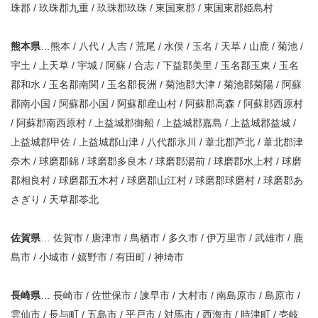
珠郡 / 玖珠郡九重 / 玖珠郡玖珠 / 東国東郡 / 東国東郡姫島村
熊本県
…熊本 / 八代 / 人吉 / 荒尾 / 水俣 / 玉名 / 天草 / 山鹿 / 菊池 /
宇土 / 上天草 / 宇城 / 阿蘇 / 合志 / 下益郡美里 / 玉名郡玉東 / 玉名
郡和水 / 玉名郡南関 / 玉名郡長洲 / 菊池郡大津 / 菊池郡菊陽 / 阿蘇
郡南小国 / 阿蘇郡小国 / 阿蘇郡産山村 / 阿蘇郡高森 / 阿蘇郡西原村
/ 阿蘇郡南西原村 / 上益城郡御船 / 上益城郡嘉島 / 上益城郡益城 /
上益城郡甲佐 / 上益城郡山津 / 八代郡氷川 / 葦北郡芦北 / 葦北郡津
奈木 / 球磨郡錦 / 球磨郡多良木 / 球磨郡湯前 / 球磨郡水上村 / 球磨
郡相良村 / 球磨郡五木村 / 球磨郡山江村 / 球磨郡球磨村 / 球磨郡あ
さぎり / 天草郡苓北
佐賀県
… 佐賀市 / 唐津市 / 鳥栖市 / 多久市 / 伊万里市 / 武雄市 / 鹿
島市 / 小城市 / 嬉野市 / 有田町 / 神埼市
長崎県
… 長崎市 / 佐世保市 / 諫早市 / 大村市 / 南島原市 / 島原市 /
雲仙市 / 長与町 / 五島市 / 平戸市 / 対馬市 / 西海市 / 時津町 / 壱岐