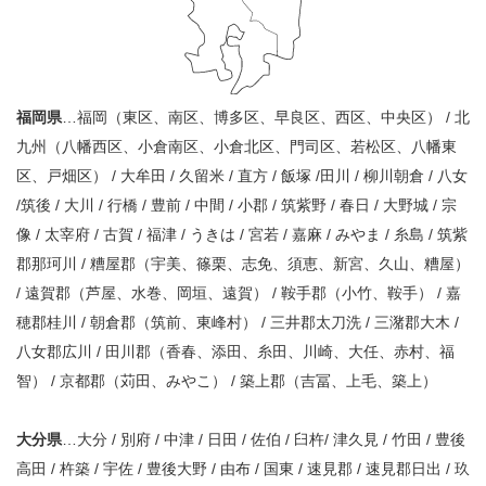
福岡県
…福岡（東区、南区、博多区、早良区、西区、中央区） / 北
九州（八幡西区、小倉南区、小倉北区、門司区、若松区、八幡東
区、戸畑区） / 大牟田 / 久留米 / 直方 / 飯塚 /田川 / 柳川朝倉 / 八女
/筑後 / 大川 / 行橋 / 豊前 / 中間 / 小郡 / 筑紫野 / 春日 / 大野城 / 宗
像 / 太宰府 / 古賀 / 福津 / うきは / 宮若 / 嘉麻 / みやま / 糸島 / 筑紫
郡那珂川 / 糟屋郡（宇美、篠栗、志免、須恵、新宮、久山、糟屋）
/ 遠賀郡（芦屋、水巻、岡垣、遠賀） / 鞍手郡（小竹、鞍手） / 嘉
穂郡桂川 / 朝倉郡（筑前、東峰村） / 三井郡太刀洗 / 三潴郡大木 /
八女郡広川 / 田川郡（香春、添田、糸田、川崎、大任、赤村、福
智） / 京都郡（苅田、みやこ） / 築上郡（吉冨、上毛、築上）
大分県
…大分 / 別府 / 中津 / 日田 / 佐伯 / 臼杵/ 津久見 / 竹田 / 豊後
高田 / 杵築 / 宇佐 / 豊後大野 / 由布 / 国東 / 速見郡 / 速見郡日出 / 玖