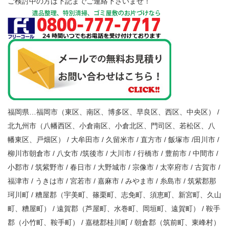
ご検討中の方は下記までご連絡下さいませ！
福岡県…福岡市（東区、南区、博多区、早良区、西区、中央区） /
北九州市（八幡西区、小倉南区、小倉北区、門司区、若松区、八
幡東区、戸畑区） / 大牟田市 / 久留米市 / 直方市 / 飯塚市 /田川市 /
柳川市朝倉市 / 八女市 /筑後市 / 大川市 / 行橋市 / 豊前市 / 中間市 /
小郡市 / 筑紫野市 / 春日市 / 大野城市 / 宗像市 / 太宰府市 / 古賀市 /
福津市 / うきは市 / 宮若市 / 嘉麻市 / みやま市 / 糸島市 / 筑紫郡那
珂川町 / 糟屋郡（宇美町、篠栗町、志免町、須恵町、新宮町、久山
町、糟屋町） / 遠賀郡（芦屋町、水巻町、岡垣町、遠賀町） / 鞍手
郡（小竹町、鞍手町） / 嘉穂郡桂川町 / 朝倉郡（筑前町、東峰村）