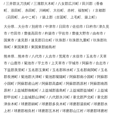
/ 三井郡太刀洗町 / 三潴郡大木町 / 八女郡広川町 / 田川郡（香春
町、添田町、糸田町、川崎町、大任町、赤村、福智町） / 京都郡
（苅田町、みやこ町） / 築上郡（吉冨町、上毛町、築上町）
大分県…大分市 / 別府市 / 中津市 / 日田市 / 佐伯市 / 臼杵市/ 津久見
市 / 竹田市 / 豊後高田市 / 杵築市 / 宇佐市 / 豊後大野市 / 由布市 /
国東市 / 速見郡 / 速見郡日出町 / 玖珠郡 / 玖珠郡九重町 / 玖珠郡玖
珠町 / 東国東郡 / 東国東郡姫島村
熊本県…熊本市 / 八代市 / 人吉市 / 荒尾市 / 水俣市 / 玉名市 / 天草
市 / 山鹿市 / 菊池市 / 宇土市 / 上天草市 / 宇城市 / 阿蘇市 / 合志市 /
下益郡美里町 / 玉名郡玉東町 / 玉名郡和水町 / 玉名郡南関町 / 玉名
郡長洲町 / 菊池郡大津町 / 菊池郡菊陽町 / 阿蘇郡南小国町 / 阿蘇郡
小国町 / 阿蘇郡産山村 / 阿蘇郡高森町 / 阿蘇郡西原村 / 阿蘇郡南西
原村 / 上益城郡御船町 / 上益城郡嘉島町 / 上益城郡益城町 / 上益城
郡甲佐町 / 上益城郡山津町 / 八代郡氷川町 / 葦北郡芦北町 / 葦北郡
津奈木町 / 球磨郡錦町 / 球磨郡多良木町 / 球磨郡湯前町 / 球磨郡水
上村 / 球磨郡相良村 / 球磨郡五木村 / 球磨郡山江村 / 球磨郡球磨村