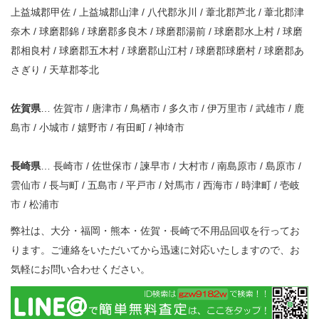
上益城郡甲佐 / 上益城郡山津 / 八代郡氷川 / 葦北郡芦北 / 葦北郡津
奈木 / 球磨郡錦 / 球磨郡多良木 / 球磨郡湯前 / 球磨郡水上村 / 球磨
郡相良村 / 球磨郡五木村 / 球磨郡山江村 / 球磨郡球磨村 / 球磨郡あ
さぎり / 天草郡苓北
佐賀県
… 佐賀市 / 唐津市 / 鳥栖市 / 多久市 / 伊万里市 / 武雄市 / 鹿
島市 / 小城市 / 嬉野市 / 有田町 / 神埼市
長崎県
… 長崎市 / 佐世保市 / 諫早市 / 大村市 / 南島原市 / 島原市 /
雲仙市 / 長与町 / 五島市 / 平戸市 / 対馬市 / 西海市 / 時津町 / 壱岐
市 / 松浦市
弊社は、大分・福岡・熊本・佐賀・長崎で不用品回収を行ってお
ります。ご連絡をいただいてから迅速に対応いたしますので、お
気軽にお問い合わせください。