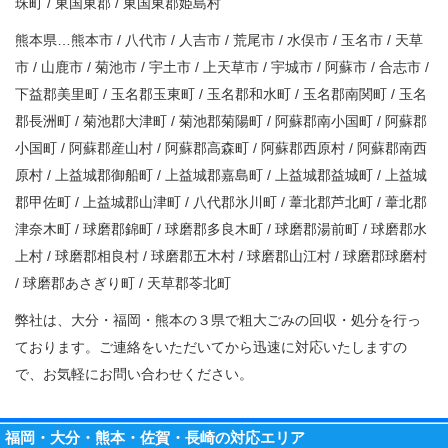
珠町 / 東国東郡 / 東国東郡姫島村
熊本県…熊本市 / 八代市 / 人吉市 / 荒尾市 / 水俣市 / 玉名市 / 天草
市 / 山鹿市 / 菊池市 / 宇土市 / 上天草市 / 宇城市 / 阿蘇市 / 合志市 /
下益郡美里町 / 玉名郡玉東町 / 玉名郡和水町 / 玉名郡南関町 / 玉名
郡長洲町 / 菊池郡大津町 / 菊池郡菊陽町 / 阿蘇郡南小国町 / 阿蘇郡
小国町 / 阿蘇郡産山村 / 阿蘇郡高森町 / 阿蘇郡西原村 / 阿蘇郡南西
原村 / 上益城郡御船町 / 上益城郡嘉島町 / 上益城郡益城町 / 上益城
郡甲佐町 / 上益城郡山津町 / 八代郡氷川町 / 葦北郡芦北町 / 葦北郡
津奈木町 / 球磨郡錦町 / 球磨郡多良木町 / 球磨郡湯前町 / 球磨郡水
上村 / 球磨郡相良村 / 球磨郡五木村 / 球磨郡山江村 / 球磨郡球磨村
/ 球磨郡あさぎり町 / 天草郡苓北町
弊社は、大分・福岡・熊本の３県で粗大ごみの回収・処分を行っ
ております。ご連絡をいただいてから迅速に対応いたしますの
で、お気軽にお問い合わせください。
福岡・大分・熊本・佐賀・長崎の対応エリア