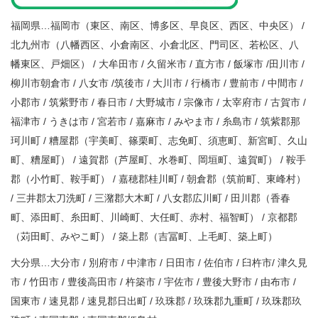
福岡県…福岡市（東区、南区、博多区、早良区、西区、中央区） /
北九州市（八幡西区、小倉南区、小倉北区、門司区、若松区、八
幡東区、戸畑区） / 大牟田市 / 久留米市 / 直方市 / 飯塚市 /田川市 /
柳川市朝倉市 / 八女市 /筑後市 / 大川市 / 行橋市 / 豊前市 / 中間市 /
小郡市 / 筑紫野市 / 春日市 / 大野城市 / 宗像市 / 太宰府市 / 古賀市 /
福津市 / うきは市 / 宮若市 / 嘉麻市 / みやま市 / 糸島市 / 筑紫郡那
珂川町 / 糟屋郡（宇美町、篠栗町、志免町、須恵町、新宮町、久山
町、糟屋町） / 遠賀郡（芦屋町、水巻町、岡垣町、遠賀町） / 鞍手
郡（小竹町、鞍手町） / 嘉穂郡桂川町 / 朝倉郡（筑前町、東峰村）
/ 三井郡太刀洗町 / 三潴郡大木町 / 八女郡広川町 / 田川郡（香春
町、添田町、糸田町、川崎町、大任町、赤村、福智町） / 京都郡
（苅田町、みやこ町） / 築上郡（吉冨町、上毛町、築上町）
大分県…大分市 / 別府市 / 中津市 / 日田市 / 佐伯市 / 臼杵市/ 津久見
市 / 竹田市 / 豊後高田市 / 杵築市 / 宇佐市 / 豊後大野市 / 由布市 /
国東市 / 速見郡 / 速見郡日出町 / 玖珠郡 / 玖珠郡九重町 / 玖珠郡玖