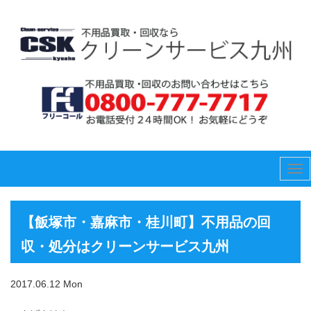
Tog
nav
【飯塚市・嘉麻市・桂川町】不用品の回
収・処分はクリーンサービス九州
2017.06.12 Mon