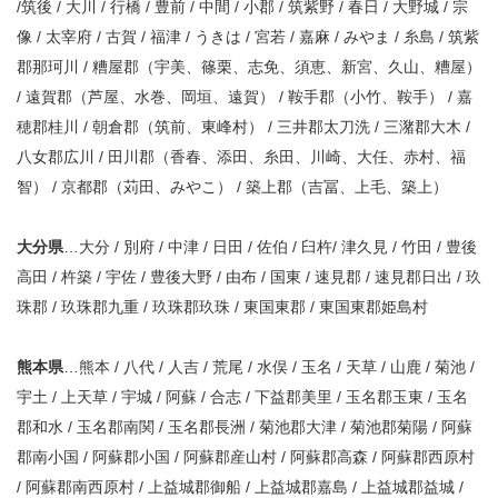
/筑後 / 大川 / 行橋 / 豊前 / 中間 / 小郡 / 筑紫野 / 春日 / 大野城 / 宗
像 / 太宰府 / 古賀 / 福津 / うきは / 宮若 / 嘉麻 / みやま / 糸島 / 筑紫
郡那珂川 / 糟屋郡（宇美、篠栗、志免、須恵、新宮、久山、糟屋）
/ 遠賀郡（芦屋、水巻、岡垣、遠賀） / 鞍手郡（小竹、鞍手） / 嘉
穂郡桂川 / 朝倉郡（筑前、東峰村） / 三井郡太刀洗 / 三潴郡大木 /
八女郡広川 / 田川郡（香春、添田、糸田、川崎、大任、赤村、福
智） / 京都郡（苅田、みやこ） / 築上郡（吉冨、上毛、築上）
大分県
…大分 / 別府 / 中津 / 日田 / 佐伯 / 臼杵/ 津久見 / 竹田 / 豊後
高田 / 杵築 / 宇佐 / 豊後大野 / 由布 / 国東 / 速見郡 / 速見郡日出 / 玖
珠郡 / 玖珠郡九重 / 玖珠郡玖珠 / 東国東郡 / 東国東郡姫島村
熊本県
…熊本 / 八代 / 人吉 / 荒尾 / 水俣 / 玉名 / 天草 / 山鹿 / 菊池 /
宇土 / 上天草 / 宇城 / 阿蘇 / 合志 / 下益郡美里 / 玉名郡玉東 / 玉名
郡和水 / 玉名郡南関 / 玉名郡長洲 / 菊池郡大津 / 菊池郡菊陽 / 阿蘇
郡南小国 / 阿蘇郡小国 / 阿蘇郡産山村 / 阿蘇郡高森 / 阿蘇郡西原村
/ 阿蘇郡南西原村 / 上益城郡御船 / 上益城郡嘉島 / 上益城郡益城 /