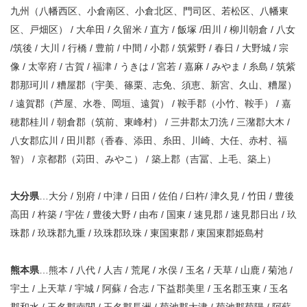
九州（八幡西区、小倉南区、小倉北区、門司区、若松区、八幡東
区、戸畑区） / 大牟田 / 久留米 / 直方 / 飯塚 /田川 / 柳川朝倉 / 八女
/筑後 / 大川 / 行橋 / 豊前 / 中間 / 小郡 / 筑紫野 / 春日 / 大野城 / 宗
像 / 太宰府 / 古賀 / 福津 / うきは / 宮若 / 嘉麻 / みやま / 糸島 / 筑紫
郡那珂川 / 糟屋郡（宇美、篠栗、志免、須恵、新宮、久山、糟屋）
/ 遠賀郡（芦屋、水巻、岡垣、遠賀） / 鞍手郡（小竹、鞍手） / 嘉
穂郡桂川 / 朝倉郡（筑前、東峰村） / 三井郡太刀洗 / 三潴郡大木 /
八女郡広川 / 田川郡（香春、添田、糸田、川崎、大任、赤村、福
智） / 京都郡（苅田、みやこ） / 築上郡（吉冨、上毛、築上）
大分県
…大分 / 別府 / 中津 / 日田 / 佐伯 / 臼杵/ 津久見 / 竹田 / 豊後
高田 / 杵築 / 宇佐 / 豊後大野 / 由布 / 国東 / 速見郡 / 速見郡日出 / 玖
珠郡 / 玖珠郡九重 / 玖珠郡玖珠 / 東国東郡 / 東国東郡姫島村
熊本県
…熊本 / 八代 / 人吉 / 荒尾 / 水俣 / 玉名 / 天草 / 山鹿 / 菊池 /
宇土 / 上天草 / 宇城 / 阿蘇 / 合志 / 下益郡美里 / 玉名郡玉東 / 玉名
郡和水 / 玉名郡南関 / 玉名郡長洲 / 菊池郡大津 / 菊池郡菊陽 / 阿蘇