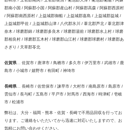
郡南小国 / 阿蘇郡小国 / 阿蘇郡産山村 / 阿蘇郡高森 / 阿蘇郡西原村
/ 阿蘇郡南西原村 / 上益城郡御船 / 上益城郡嘉島 / 上益城郡益城 /
上益城郡甲佐 / 上益城郡山津 / 八代郡氷川 / 葦北郡芦北 / 葦北郡津
奈木 / 球磨郡錦 / 球磨郡多良木 / 球磨郡湯前 / 球磨郡水上村 / 球磨
郡相良村 / 球磨郡五木村 / 球磨郡山江村 / 球磨郡球磨村 / 球磨郡あ
さぎり / 天草郡苓北
佐賀県
… 佐賀市 / 唐津市 / 鳥栖市 / 多久市 / 伊万里市 / 武雄市 / 鹿
島市 / 小城市 / 嬉野市 / 有田町 / 神埼市
長崎県
… 長崎市 / 佐世保市 / 諫早市 / 大村市 / 南島原市 / 島原市 /
雲仙市 / 長与町 / 五島市 / 平戸市 / 対馬市 / 西海市 / 時津町 / 壱岐
市 / 松浦市
弊社は、大分・福岡・熊本・佐賀・長崎で不用品回収を行ってお
ります。ご連絡をいただいてから迅速に対応いたしますので、お
気軽にお問い合わせください。