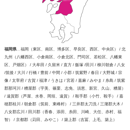
福岡県
…福岡（東区、南区、博多区、早良区、西区、中央区） / 北
九州（八幡西区、小倉南区、小倉北区、門司区、若松区、八幡東
区、戸畑区） / 大牟田 / 久留米 / 直方 / 飯塚 /田川 / 柳川朝倉 / 八女
/筑後 / 大川 / 行橋 / 豊前 / 中間 / 小郡 / 筑紫野 / 春日 / 大野城 / 宗
像 / 太宰府 / 古賀 / 福津 / うきは / 宮若 / 嘉麻 / みやま / 糸島 / 筑紫
郡那珂川 / 糟屋郡（宇美、篠栗、志免、須恵、新宮、久山、糟屋）
/ 遠賀郡（芦屋、水巻、岡垣、遠賀） / 鞍手郡（小竹、鞍手） / 嘉
穂郡桂川 / 朝倉郡（筑前、東峰村） / 三井郡太刀洗 / 三潴郡大木 /
八女郡広川 / 田川郡（香春、添田、糸田、川崎、大任、赤村、福
智） / 京都郡（苅田、みやこ） / 築上郡（吉冨、上毛、築上）