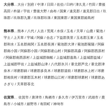
大分県
…大分 / 別府 / 中津 / 日田 / 佐伯 / 臼杵/ 津久見 / 竹田 / 豊後
高田 / 杵築 / 宇佐 / 豊後大野 / 由布 / 国東 / 速見郡 / 速見郡日出 / 玖
珠郡 / 玖珠郡九重 / 玖珠郡玖珠 / 東国東郡 / 東国東郡姫島村
熊本県
…熊本 / 八代 / 人吉 / 荒尾 / 水俣 / 玉名 / 天草 / 山鹿 / 菊池 /
宇土 / 上天草 / 宇城 / 阿蘇 / 合志 / 下益郡美里 / 玉名郡玉東 / 玉名
郡和水 / 玉名郡南関 / 玉名郡長洲 / 菊池郡大津 / 菊池郡菊陽 / 阿蘇
郡南小国 / 阿蘇郡小国 / 阿蘇郡産山村 / 阿蘇郡高森 / 阿蘇郡西原村
/ 阿蘇郡南西原村 / 上益城郡御船 / 上益城郡嘉島 / 上益城郡益城 /
上益城郡甲佐 / 上益城郡山津 / 八代郡氷川 / 葦北郡芦北 / 葦北郡津
奈木 / 球磨郡錦 / 球磨郡多良木 / 球磨郡湯前 / 球磨郡水上村 / 球磨
郡相良村 / 球磨郡五木村 / 球磨郡山江村 / 球磨郡球磨村 / 球磨郡あ
さぎり / 天草郡苓北
佐賀県
… 佐賀市 / 唐津市 / 鳥栖市 / 多久市 / 伊万里市 / 武雄市 / 鹿
島市 / 小城市 / 嬉野市 / 有田町 / 神埼市