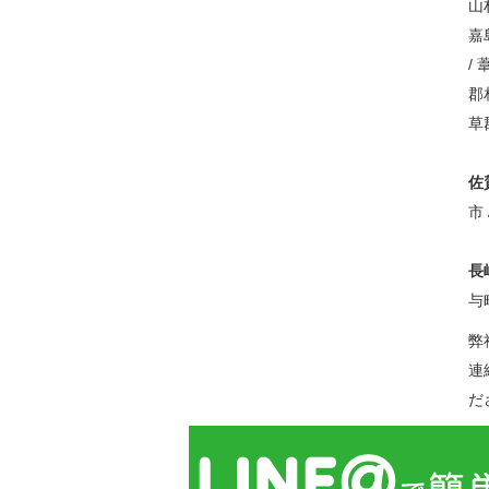
山
嘉
/
郡
草
佐
市
長
与町
弊
連
だ