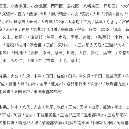
西区、小倉南区、小倉北区、門司区、若松区、八幡東区、戸畑区） / 大
/ 久留米 / 直方 / 飯塚 /田川 / 柳川朝倉 / 八女 /筑後 / 大川 / 行橋 / 豊前 / 
/ 小郡 / 筑紫野 / 春日 / 大野城 / 宗像 / 太宰府 / 古賀 / 福津 / うきは / 宮若
麻 / みやま / 糸島 / 筑紫郡那珂川 / 糟屋郡（宇美、篠栗、志免、須恵、
、久山、糟屋） / 遠賀郡（芦屋、水巻、岡垣、遠賀） / 鞍手郡（小竹、
） / 嘉穂郡桂川 / 朝倉郡（筑前、東峰村） / 三井郡太刀洗 / 三潴郡大木 /
郡広川 / 田川郡（香春、添田、糸田、川崎、大任、赤村、福智） / 京都
苅田、みやこ） / 築上郡（吉冨、上毛、築上）
分県
…大分 / 別府 / 中津 / 日田 / 佐伯 / 臼杵/ 津久見 / 竹田 / 豊後高田 / 
宇佐 / 豊後大野 / 由布 / 国東 / 速見郡 / 速見郡日出 / 玖珠郡 / 玖珠郡九重 /
郡玖珠 / 東国東郡 / 東国東郡姫島村
本県
…熊本 / 八代 / 人吉 / 荒尾 / 水俣 / 玉名 / 天草 / 山鹿 / 菊池 / 宇土 /
 / 宇城 / 阿蘇 / 合志 / 下益郡美里 / 玉名郡玉東 / 玉名郡和水 / 玉名郡南関 
名郡長洲 / 菊池郡大津 / 菊池郡菊陽 / 阿蘇郡南小国 / 阿蘇郡小国 / 阿蘇