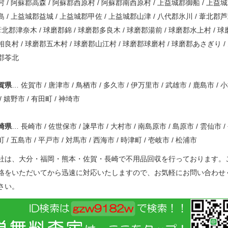
村 / 阿蘇郡高森 / 阿蘇郡西原村 / 阿蘇郡南西原村 / 上益城郡御船 / 上益
島 / 上益城郡益城 / 上益城郡甲佐 / 上益城郡山津 / 八代郡氷川 / 葦北郡
 葦北郡津奈木 / 球磨郡錦 / 球磨郡多良木 / 球磨郡湯前 / 球磨郡水上村 / 球
相良村 / 球磨郡五木村 / 球磨郡山江村 / 球磨郡球磨村 / 球磨郡あさぎり /
郡苓北
賀県
… 佐賀市 / 唐津市 / 鳥栖市 / 多久市 / 伊万里市 / 武雄市 / 鹿島市 / 
 / 嬉野市 / 有田町 / 神埼市
崎県
… 長崎市 / 佐世保市 / 諫早市 / 大村市 / 南島原市 / 島原市 / 雲仙市 /
 / 五島市 / 平戸市 / 対馬市 / 西海市 / 時津町 / 壱岐市 / 松浦市
社は、大分・福岡・熊本・佐賀・長崎で不用品回収を行っております。
絡をいただいてから迅速に対応いたしますので、お気軽にお問い合わせ
さい。