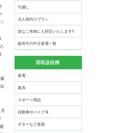
牟
引越し
中
法人様向けプラン
 /
新
急なご依頼にも対応いたします!!
鞍
販売中の中古家電一覧
 八
郡
回収品目例
家電
杵築
 玖
家具
スポーツ用品
 上天
自動車やバイク等
/
ギターなど楽器
郡産