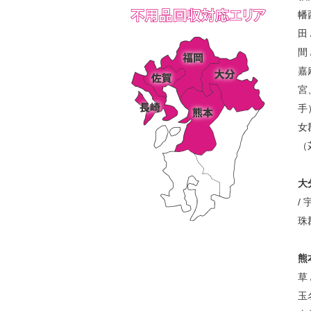
幡
田 
間 
嘉
宮
手
女
（
大
/ 
珠
熊
草
玉