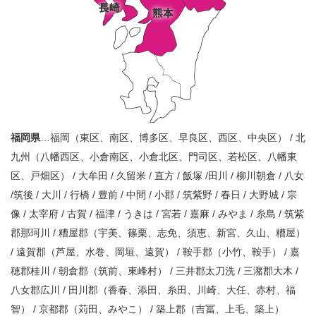
福岡県
…福岡（東区、南区、博多区、早良区、西区、中央区） / 北
九州（八幡西区、小倉南区、小倉北区、門司区、若松区、八幡東
区、戸畑区） / 大牟田 / 久留米 / 直方 / 飯塚 /田川 / 柳川朝倉 / 八女
/筑後 / 大川 / 行橋 / 豊前 / 中間 / 小郡 / 筑紫野 / 春日 / 大野城 / 宗
像 / 太宰府 / 古賀 / 福津 / うきは / 宮若 / 嘉麻 / みやま / 糸島 / 筑紫
郡那珂川 / 糟屋郡（宇美、篠栗、志免、須恵、新宮、久山、糟屋）
/ 遠賀郡（芦屋、水巻、岡垣、遠賀） / 鞍手郡（小竹、鞍手） / 嘉
穂郡桂川 / 朝倉郡（筑前、東峰村） / 三井郡太刀洗 / 三潴郡大木 /
八女郡広川 / 田川郡（香春、添田、糸田、川崎、大任、赤村、福
智） / 京都郡（苅田、みやこ） / 築上郡（吉冨、上毛、築上）