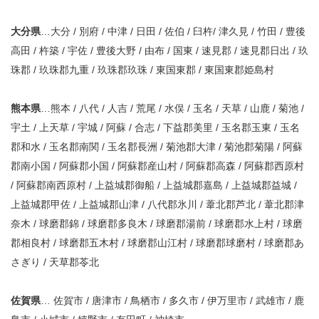
大分県
…大分 / 別府 / 中津 / 日田 / 佐伯 / 臼杵/ 津久見 / 竹田 / 豊後
高田 / 杵築 / 宇佐 / 豊後大野 / 由布 / 国東 / 速見郡 / 速見郡日出 / 玖
珠郡 / 玖珠郡九重 / 玖珠郡玖珠 / 東国東郡 / 東国東郡姫島村
熊本県
…熊本 / 八代 / 人吉 / 荒尾 / 水俣 / 玉名 / 天草 / 山鹿 / 菊池 /
宇土 / 上天草 / 宇城 / 阿蘇 / 合志 / 下益郡美里 / 玉名郡玉東 / 玉名
郡和水 / 玉名郡南関 / 玉名郡長洲 / 菊池郡大津 / 菊池郡菊陽 / 阿蘇
郡南小国 / 阿蘇郡小国 / 阿蘇郡産山村 / 阿蘇郡高森 / 阿蘇郡西原村
/ 阿蘇郡南西原村 / 上益城郡御船 / 上益城郡嘉島 / 上益城郡益城 /
上益城郡甲佐 / 上益城郡山津 / 八代郡氷川 / 葦北郡芦北 / 葦北郡津
奈木 / 球磨郡錦 / 球磨郡多良木 / 球磨郡湯前 / 球磨郡水上村 / 球磨
郡相良村 / 球磨郡五木村 / 球磨郡山江村 / 球磨郡球磨村 / 球磨郡あ
さぎり / 天草郡苓北
佐賀県
… 佐賀市 / 唐津市 / 鳥栖市 / 多久市 / 伊万里市 / 武雄市 / 鹿