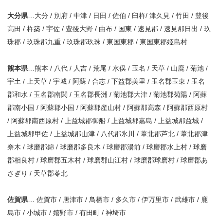
大分県
…大分 / 別府 / 中津 / 日田 / 佐伯 / 臼杵/ 津久見 / 竹田 / 豊後
高田 / 杵築 / 宇佐 / 豊後大野 / 由布 / 国東 / 速見郡 / 速見郡日出 / 玖
珠郡 / 玖珠郡九重 / 玖珠郡玖珠 / 東国東郡 / 東国東郡姫島村
熊本県
…熊本 / 八代 / 人吉 / 荒尾 / 水俣 / 玉名 / 天草 / 山鹿 / 菊池 /
宇土 / 上天草 / 宇城 / 阿蘇 / 合志 / 下益郡美里 / 玉名郡玉東 / 玉名
郡和水 / 玉名郡南関 / 玉名郡長洲 / 菊池郡大津 / 菊池郡菊陽 / 阿蘇
郡南小国 / 阿蘇郡小国 / 阿蘇郡産山村 / 阿蘇郡高森 / 阿蘇郡西原村
/ 阿蘇郡南西原村 / 上益城郡御船 / 上益城郡嘉島 / 上益城郡益城 /
上益城郡甲佐 / 上益城郡山津 / 八代郡氷川 / 葦北郡芦北 / 葦北郡津
奈木 / 球磨郡錦 / 球磨郡多良木 / 球磨郡湯前 / 球磨郡水上村 / 球磨
郡相良村 / 球磨郡五木村 / 球磨郡山江村 / 球磨郡球磨村 / 球磨郡あ
さぎり / 天草郡苓北
佐賀県
… 佐賀市 / 唐津市 / 鳥栖市 / 多久市 / 伊万里市 / 武雄市 / 鹿
島市 / 小城市 / 嬉野市 / 有田町 / 神埼市