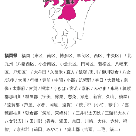
福岡県
…福岡（東区、南区、博多区、早良区、西区、中央区） / 北
九州（八幡西区、小倉南区、小倉北区、門司区、若松区、八幡東
区、戸畑区） / 大牟田 / 久留米 / 直方 / 飯塚 /田川 / 柳川朝倉 / 八女
/筑後 / 大川 / 行橋 / 豊前 / 中間 / 小郡 / 筑紫野 / 春日 / 大野城 / 宗
像 / 太宰府 / 古賀 / 福津 / うきは / 宮若 / 嘉麻 / みやま / 糸島 / 筑紫
郡那珂川 / 糟屋郡（宇美、篠栗、志免、須恵、新宮、久山、糟屋）
/ 遠賀郡（芦屋、水巻、岡垣、遠賀） / 鞍手郡（小竹、鞍手） / 嘉
穂郡桂川 / 朝倉郡（筑前、東峰村） / 三井郡太刀洗 / 三潴郡大木 /
八女郡広川 / 田川郡（香春、添田、糸田、川崎、大任、赤村、福
智） / 京都郡（苅田、みやこ） / 築上郡（吉冨、上毛、築上）