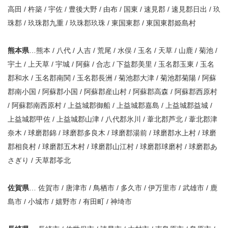
高田 / 杵築 / 宇佐 / 豊後大野 / 由布 / 国東 / 速見郡 / 速見郡日出 / 玖
珠郡 / 玖珠郡九重 / 玖珠郡玖珠 / 東国東郡 / 東国東郡姫島村
熊本県
…熊本 / 八代 / 人吉 / 荒尾 / 水俣 / 玉名 / 天草 / 山鹿 / 菊池 /
宇土 / 上天草 / 宇城 / 阿蘇 / 合志 / 下益郡美里 / 玉名郡玉東 / 玉名
郡和水 / 玉名郡南関 / 玉名郡長洲 / 菊池郡大津 / 菊池郡菊陽 / 阿蘇
郡南小国 / 阿蘇郡小国 / 阿蘇郡産山村 / 阿蘇郡高森 / 阿蘇郡西原村
/ 阿蘇郡南西原村 / 上益城郡御船 / 上益城郡嘉島 / 上益城郡益城 /
上益城郡甲佐 / 上益城郡山津 / 八代郡氷川 / 葦北郡芦北 / 葦北郡津
奈木 / 球磨郡錦 / 球磨郡多良木 / 球磨郡湯前 / 球磨郡水上村 / 球磨
郡相良村 / 球磨郡五木村 / 球磨郡山江村 / 球磨郡球磨村 / 球磨郡あ
さぎり / 天草郡苓北
佐賀県
… 佐賀市 / 唐津市 / 鳥栖市 / 多久市 / 伊万里市 / 武雄市 / 鹿
島市 / 小城市 / 嬉野市 / 有田町 / 神埼市