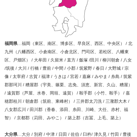
福岡県
…福岡（東区、南区、博多区、早良区、西区、中央区） / 北
九州（八幡西区、小倉南区、小倉北区、門司区、若松区、八幡東
区、戸畑区） / 大牟田 / 久留米 / 直方 / 飯塚 /田川 / 柳川朝倉 / 八女
/筑後 / 大川 / 行橋 / 豊前 / 中間 / 小郡 / 筑紫野 / 春日 / 大野城 / 宗
像 / 太宰府 / 古賀 / 福津 / うきは / 宮若 / 嘉麻 / みやま / 糸島 / 筑紫
郡那珂川 / 糟屋郡（宇美、篠栗、志免、須恵、新宮、久山、糟屋）
/ 遠賀郡（芦屋、水巻、岡垣、遠賀） / 鞍手郡（小竹、鞍手） / 嘉
穂郡桂川 / 朝倉郡（筑前、東峰村） / 三井郡太刀洗 / 三潴郡大木 /
八女郡広川 / 田川郡（香春、添田、糸田、川崎、大任、赤村、福
智） / 京都郡（苅田、みやこ） / 築上郡（吉冨、上毛、築上）
大分県
…大分 / 別府 / 中津 / 日田 / 佐伯 / 臼杵/ 津久見 / 竹田 / 豊後