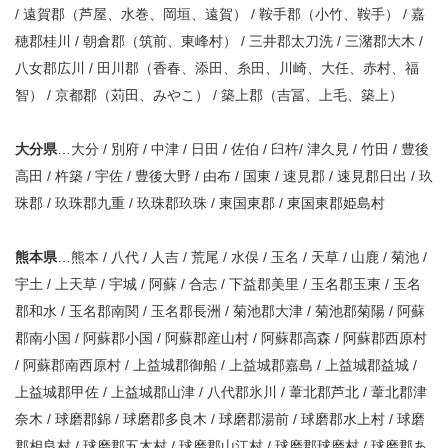
/ 遠賀郡（芦屋、水巻、岡垣、遠賀） / 鞍手郡（小竹、鞍手） / 嘉
穂郡桂川 / 朝倉郡（筑前、東峰村） / 三井郡太刀洗 / 三潴郡大木 /
八女郡広川 / 田川郡（香春、添田、糸田、川崎、大任、赤村、福
智） / 京都郡（苅田、みやこ） / 築上郡（吉冨、上毛、築上）
大分県
…大分 / 別府 / 中津 / 日田 / 佐伯 / 臼杵/ 津久見 / 竹田 / 豊後
高田 / 杵築 / 宇佐 / 豊後大野 / 由布 / 国東 / 速見郡 / 速見郡日出 / 玖
珠郡 / 玖珠郡九重 / 玖珠郡玖珠 / 東国東郡 / 東国東郡姫島村
熊本県
…熊本 / 八代 / 人吉 / 荒尾 / 水俣 / 玉名 / 天草 / 山鹿 / 菊池 /
宇土 / 上天草 / 宇城 / 阿蘇 / 合志 / 下益郡美里 / 玉名郡玉東 / 玉名
郡和水 / 玉名郡南関 / 玉名郡長洲 / 菊池郡大津 / 菊池郡菊陽 / 阿蘇
郡南小国 / 阿蘇郡小国 / 阿蘇郡産山村 / 阿蘇郡高森 / 阿蘇郡西原村
/ 阿蘇郡南西原村 / 上益城郡御船 / 上益城郡嘉島 / 上益城郡益城 /
上益城郡甲佐 / 上益城郡山津 / 八代郡氷川 / 葦北郡芦北 / 葦北郡津
奈木 / 球磨郡錦 / 球磨郡多良木 / 球磨郡湯前 / 球磨郡水上村 / 球磨
郡相良村 / 球磨郡五木村 / 球磨郡山江村 / 球磨郡球磨村 / 球磨郡あ