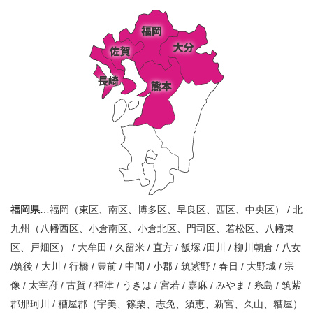
福岡県
…福岡（東区、南区、博多区、早良区、西区、中央区） / 北
九州（八幡西区、小倉南区、小倉北区、門司区、若松区、八幡東
区、戸畑区） / 大牟田 / 久留米 / 直方 / 飯塚 /田川 / 柳川朝倉 / 八女
/筑後 / 大川 / 行橋 / 豊前 / 中間 / 小郡 / 筑紫野 / 春日 / 大野城 / 宗
像 / 太宰府 / 古賀 / 福津 / うきは / 宮若 / 嘉麻 / みやま / 糸島 / 筑紫
郡那珂川 / 糟屋郡（宇美、篠栗、志免、須恵、新宮、久山、糟屋）