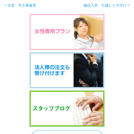
< 注意 空き巣被害
施設入所 引越しと片付け >