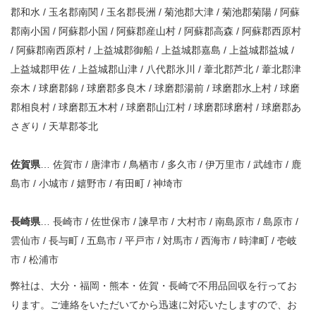
郡和水 / 玉名郡南関 / 玉名郡長洲 / 菊池郡大津 / 菊池郡菊陽 / 阿蘇
郡南小国 / 阿蘇郡小国 / 阿蘇郡産山村 / 阿蘇郡高森 / 阿蘇郡西原村
/ 阿蘇郡南西原村 / 上益城郡御船 / 上益城郡嘉島 / 上益城郡益城 /
上益城郡甲佐 / 上益城郡山津 / 八代郡氷川 / 葦北郡芦北 / 葦北郡津
奈木 / 球磨郡錦 / 球磨郡多良木 / 球磨郡湯前 / 球磨郡水上村 / 球磨
郡相良村 / 球磨郡五木村 / 球磨郡山江村 / 球磨郡球磨村 / 球磨郡あ
さぎり / 天草郡苓北
佐賀県
… 佐賀市 / 唐津市 / 鳥栖市 / 多久市 / 伊万里市 / 武雄市 / 鹿
島市 / 小城市 / 嬉野市 / 有田町 / 神埼市
長崎県
… 長崎市 / 佐世保市 / 諫早市 / 大村市 / 南島原市 / 島原市 /
雲仙市 / 長与町 / 五島市 / 平戸市 / 対馬市 / 西海市 / 時津町 / 壱岐
市 / 松浦市
弊社は、大分・福岡・熊本・佐賀・長崎で不用品回収を行ってお
ります。ご連絡をいただいてから迅速に対応いたしますので、お