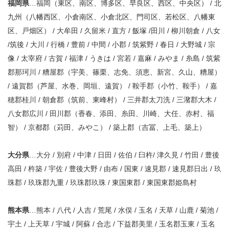
福岡県
…福岡（東区、南区、博多区、早良区、西区、中央区） / 北
九州（八幡西区、小倉南区、小倉北区、門司区、若松区、八幡東
区、戸畑区） / 大牟田 / 久留米 / 直方 / 飯塚 /田川 / 柳川朝倉 / 八女
/筑後 / 大川 / 行橋 / 豊前 / 中間 / 小郡 / 筑紫野 / 春日 / 大野城 / 宗
像 / 太宰府 / 古賀 / 福津 / うきは / 宮若 / 嘉麻 / みやま / 糸島 / 筑紫
郡那珂川 / 糟屋郡（宇美、篠栗、志免、須恵、新宮、久山、糟屋）
/ 遠賀郡（芦屋、水巻、岡垣、遠賀） / 鞍手郡（小竹、鞍手） / 嘉
穂郡桂川 / 朝倉郡（筑前、東峰村） / 三井郡太刀洗 / 三潴郡大木 /
八女郡広川 / 田川郡（香春、添田、糸田、川崎、大任、赤村、福
智） / 京都郡（苅田、みやこ） / 築上郡（吉冨、上毛、築上）
大分県
…大分 / 別府 / 中津 / 日田 / 佐伯 / 臼杵/ 津久見 / 竹田 / 豊後
高田 / 杵築 / 宇佐 / 豊後大野 / 由布 / 国東 / 速見郡 / 速見郡日出 / 玖
珠郡 / 玖珠郡九重 / 玖珠郡玖珠 / 東国東郡 / 東国東郡姫島村
熊本県
…熊本 / 八代 / 人吉 / 荒尾 / 水俣 / 玉名 / 天草 / 山鹿 / 菊池 /
宇土 / 上天草 / 宇城 / 阿蘇 / 合志 / 下益郡美里 / 玉名郡玉東 / 玉名