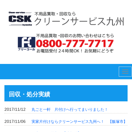
Tog
nav
回収・処分実績
2017/11/12
丸ごと一軒 片付けへ行ってまいりました！
2017/11/06
実家片付けならクリーンサービス九州へ！ 【飯塚市】