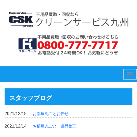
Tog
nav
スタッフブログ
2021/12/18
お部屋丸ごとお任せ
2021/12/14
お部屋丸ごと 遺品整理