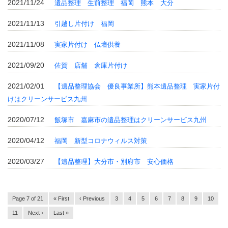
2021/11/24
遺品整理 生前整理 福岡 熊本 大分
2021/11/13
引越し片付け 福岡
2021/11/08
実家片付け 仏壇供養
2021/09/20
佐賀 店舗 倉庫片付け
2021/02/01
【遺品整理協会 優良事業所】熊本遺品整理 実家片付
けはクリーンサービス九州
2020/07/12
飯塚市 嘉麻市の遺品整理はクリーンサービス九州
2020/04/12
福岡 新型コロナウィルス対策
2020/03/27
【遺品整理】大分市・別府市 安心価格
Page 7 of 21
« First
‹ Previous
3
4
5
6
7
8
9
10
11
Next ›
Last »