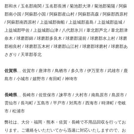
郡和水 / 玉名郡南関 / 玉名郡長洲 / 菊池郡大津 / 菊池郡菊陽 / 阿蘇
郡南小国 / 阿蘇郡小国 / 阿蘇郡産山村 / 阿蘇郡高森 / 阿蘇郡西原村
/ 阿蘇郡南西原村 / 上益城郡御船 / 上益城郡嘉島 / 上益城郡益城 /
上益城郡甲佐 / 上益城郡山津 / 八代郡氷川 / 葦北郡芦北 / 葦北郡津
奈木 / 球磨郡錦 / 球磨郡多良木 / 球磨郡湯前 / 球磨郡水上村 / 球磨
郡相良村 / 球磨郡五木村 / 球磨郡山江村 / 球磨郡球磨村 / 球磨郡あ
さぎり / 天草郡苓北
佐賀県
… 佐賀市 / 唐津市 / 鳥栖市 / 多久市 / 伊万里市 / 武雄市 / 鹿
島市 / 小城市 / 嬉野市 / 有田町 / 神埼市
長崎県
… 長崎市 / 佐世保市 / 諫早市 / 大村市 / 南島原市 / 島原市 /
雲仙市 / 長与町 / 五島市 / 平戸市 / 対馬市 / 西海市 / 時津町 / 壱岐
市 / 松浦市
弊社は、大分・福岡・熊本・佐賀・長崎で不用品回収を行ってお
ります。ご連絡をいただいてから迅速に対応いたしますので、お