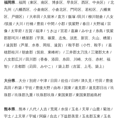
福岡県
…福岡（東区、南区、博多区、早良区、西区、中央区） / 北
九州（八幡西区、小倉南区、小倉北区、門司区、若松区、八幡東
区、戸畑区） / 大牟田 / 久留米 / 直方 / 飯塚 /田川 / 柳川朝倉 / 八女
/筑後 / 大川 / 行橋 / 豊前 / 中間 / 小郡 / 筑紫野 / 春日 / 大野城 / 宗
像 / 太宰府 / 古賀 / 福津 / うきは / 宮若 / 嘉麻 / みやま / 糸島 / 筑紫
郡那珂川 / 糟屋郡（宇美、篠栗、志免、須恵、新宮、久山、糟屋）
/ 遠賀郡（芦屋、水巻、岡垣、遠賀） / 鞍手郡（小竹、鞍手） / 嘉
穂郡桂川 / 朝倉郡（筑前、東峰村） / 三井郡太刀洗 / 三潴郡大木 /
八女郡広川 / 田川郡（香春、添田、糸田、川崎、大任、赤村、福
智） / 京都郡（苅田、みやこ） / 築上郡（吉冨、上毛、築上）
大分県
…大分 / 別府 / 中津 / 日田 / 佐伯 / 臼杵/ 津久見 / 竹田 / 豊後
高田 / 杵築 / 宇佐 / 豊後大野 / 由布 / 国東 / 速見郡 / 速見郡日出 / 玖
珠郡 / 玖珠郡九重 / 玖珠郡玖珠 / 東国東郡 / 東国東郡姫島村
熊本県
…熊本 / 八代 / 人吉 / 荒尾 / 水俣 / 玉名 / 天草 / 山鹿 / 菊池 /
宇土 / 上天草 / 宇城 / 阿蘇 / 合志 / 下益郡美里 / 玉名郡玉東 / 玉名