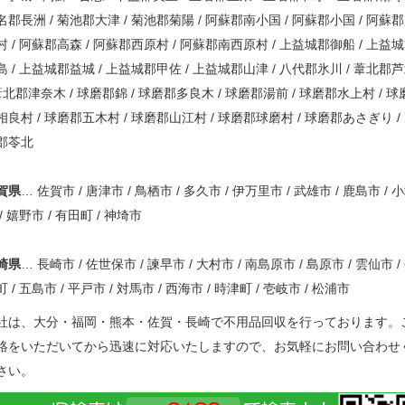
名郡長洲 / 菊池郡大津 / 菊池郡菊陽 / 阿蘇郡南小国 / 阿蘇郡小国 / 阿蘇
村 / 阿蘇郡高森 / 阿蘇郡西原村 / 阿蘇郡南西原村 / 上益城郡御船 / 上益
島 / 上益城郡益城 / 上益城郡甲佐 / 上益城郡山津 / 八代郡氷川 / 葦北郡
 葦北郡津奈木 / 球磨郡錦 / 球磨郡多良木 / 球磨郡湯前 / 球磨郡水上村 / 球
相良村 / 球磨郡五木村 / 球磨郡山江村 / 球磨郡球磨村 / 球磨郡あさぎり /
郡苓北
賀県
… 佐賀市 / 唐津市 / 鳥栖市 / 多久市 / 伊万里市 / 武雄市 / 鹿島市 / 
 / 嬉野市 / 有田町 / 神埼市
崎県
… 長崎市 / 佐世保市 / 諫早市 / 大村市 / 南島原市 / 島原市 / 雲仙市 /
 / 五島市 / 平戸市 / 対馬市 / 西海市 / 時津町 / 壱岐市 / 松浦市
社は、大分・福岡・熊本・佐賀・長崎で不用品回収を行っております。
絡をいただいてから迅速に対応いたしますので、お気軽にお問い合わせ
さい。