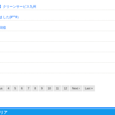
】クリーンサービス九州
た(#^^#）
回収
us
4
5
6
7
8
9
10
11
12
Next ›
Last »
リア