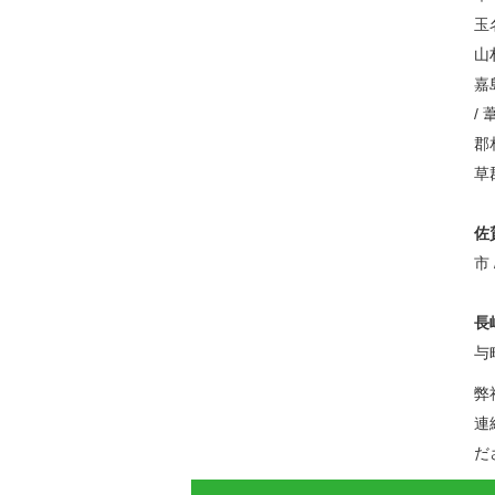
玉
山
嘉
/
郡
草
佐
市
長
与町
弊
連
だ