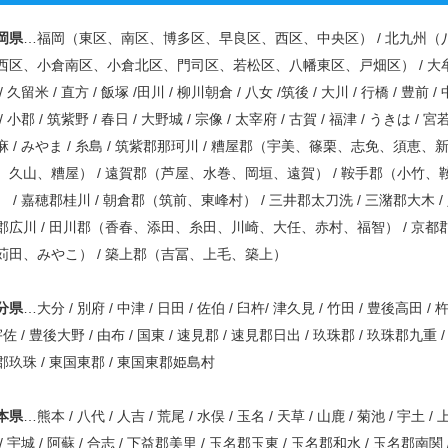
岡県
…福岡（東区、南区、博多区、早良区、西区、中央区） / 北九州（
西区、小倉南区、小倉北区、門司区、若松区、八幡東区、戸畑区） / 大
/ 久留米 / 直方 / 飯塚 /田川 / 柳川朝倉 / 八女 /筑後 / 大川 / 行橋 / 豊前 / 
/ 小郡 / 筑紫野 / 春日 / 大野城 / 宗像 / 太宰府 / 古賀 / 福津 / うきは / 宮若
麻 / みやま / 糸島 / 筑紫郡那珂川 / 糟屋郡（宇美、篠栗、志免、須恵、
、久山、糟屋） / 遠賀郡（芦屋、水巻、岡垣、遠賀） / 鞍手郡（小竹、
） / 嘉穂郡桂川 / 朝倉郡（筑前、東峰村） / 三井郡太刀洗 / 三潴郡大木 /
郡広川 / 田川郡（香春、添田、糸田、川崎、大任、赤村、福智） / 京都
苅田、みやこ） / 築上郡（吉冨、上毛、築上）
分県
…大分 / 別府 / 中津 / 日田 / 佐伯 / 臼杵/ 津久見 / 竹田 / 豊後高田 / 
宇佐 / 豊後大野 / 由布 / 国東 / 速見郡 / 速見郡日出 / 玖珠郡 / 玖珠郡九重 /
郡玖珠 / 東国東郡 / 東国東郡姫島村
本県
…熊本 / 八代 / 人吉 / 荒尾 / 水俣 / 玉名 / 天草 / 山鹿 / 菊池 / 宇土 /
 / 宇城 / 阿蘇 / 合志 / 下益郡美里 / 玉名郡玉東 / 玉名郡和水 / 玉名郡南関 