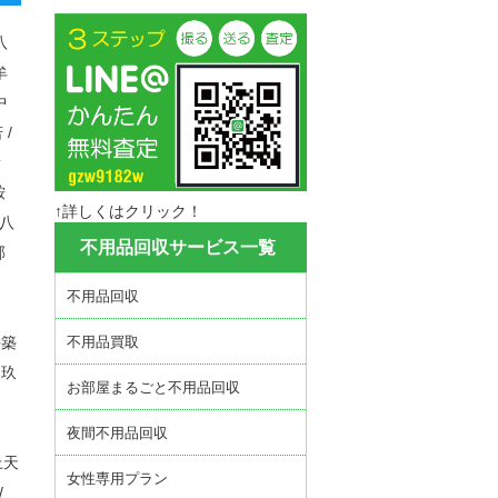
八
牟
中
 /
新
鞍
↑詳しくはクリック！
 八
不用品回収サービス一覧
郡
不用品回収
不用品買取
杵築
 玖
お部屋まるごと不用品回収
夜間不用品回収
 上天
女性専用プラン
/