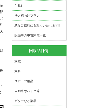
郡産
引越し
城郡
法人様向けプラン
芦北
磨
急なご依頼にも対応いたします!!
 天
販売中の中古家電一覧
回収品目例
小城
家電
 長
家具
スポーツ用品
ご
自動車やバイク等
く
ギターなど楽器