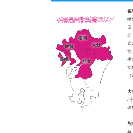
福
幡
田 
間 
嘉
宮
手
女
（
大
/ 
珠
熊
草