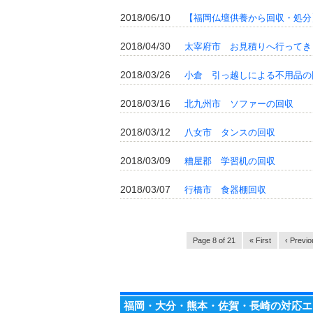
2018/06/10
【福岡仏壇供養から回収・処分
2018/04/30
太宰府市 お見積りへ行ってきまし
2018/03/26
小倉 引っ越しによる不用品の
2018/03/16
北九州市 ソファーの回収
2018/03/12
八女市 タンスの回収
2018/03/09
糟屋郡 学習机の回収
2018/03/07
行橋市 食器棚回収
Page 8 of 21
« First
‹ Previo
福岡・大分・熊本・佐賀・長崎の対応エ